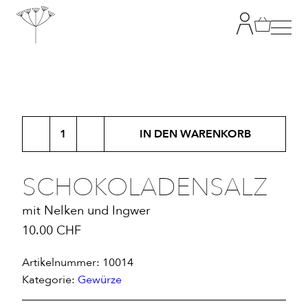
TANJA GRANDITS
Schokoladensalz
RESTAURANT STUCKI
IN DEN WARENKORB
Menge
SPEISEKARTE
SCHOKOLADENSALZ
mit Nelken und Ingwer
KONTAKT
10.00
CHF
ONLINESHOP
Artikelnummer:
10014
Kategorie:
Gewürze
|
DE
EN