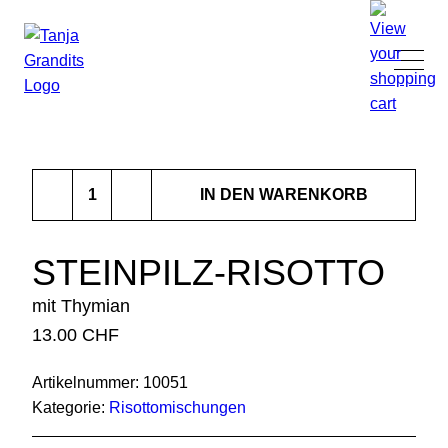
TANJA GRANDITS
Steinpilz-
RESTAURANT STUCKI
IN DEN WARENKORB
Risotto
Menge
SPEISEKARTE
STEINPILZ-RISOTTO
mit Thymian
KONTAKT
13.00
CHF
ONLINESHOP
Artikelnummer:
10051
Kategorie:
Risotto­mischungen
|
DE
EN