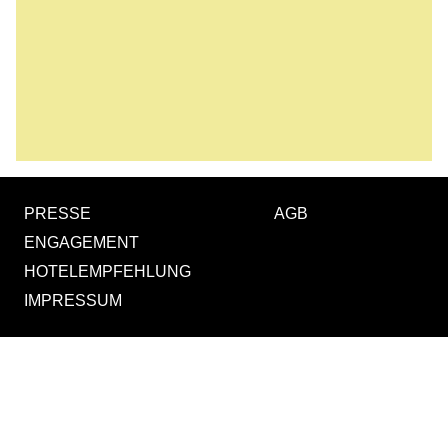
Eiweiss 9.4 g, Salz 3.8 g
HERGESTELLT MIT LIEBE IN DER SCHWEIZ
PRESSE
AGB
ENGAGEMENT
HOTELEMPFEHLUNG
IMPRESSUM