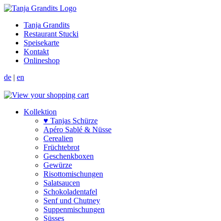
Tanja Grandits
Restaurant Stucki
Speisekarte
Kontakt
Onlineshop
de
|
en
Kollektion
♥ Tanjas Schürze
Apéro Sablé & Nüsse
Cerealien
Früchtebrot
Geschenkboxen
Gewürze
Risotto­mischungen
Salat­saucen
Schokoladen­tafel
Senf und Chutney
Suppen­mischungen
Süsses