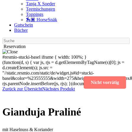
Tanja X Soeder
Tee­mischungen
Toppings
🏇🏿 HorseSnäk
Gutschein
Bücher
Suche
Reservation
#resmio-stucki-basel iframe { width: 100%; }
(function(d, s) { var js, rjs = d.getElementsByTagName(s)[0]; js =
d.createElement(s); js.src =
"//static.resmio.com/static/de/widget.js#id=stucki-
basel&color=%23555555&width=275&height=400&fontSize=14px&f
Nicht vorrätig
rjs.parentNode.insertBefore(js, rjs); }(document, "script"));
Zurück zur Übersicht
Nächstes Produkt
Gianduja Praliné
mit Haselnuss & Koriander