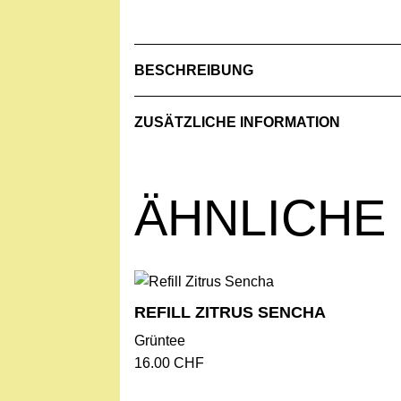
BESCHREIBUNG
Zutaten: Grüner Tee (Sencha China), Jasm
ZUSÄTZLICHE INFORMATION
Inhalt: 120 g
Gewicht
0.540 kg
Kühl und trocken aufbewahren
ÄHNLICHE
HERGESTELLT MIT LIEBE IN DER SC
REFILL ZITRUS SENCHA
Grüntee
16.00
CHF