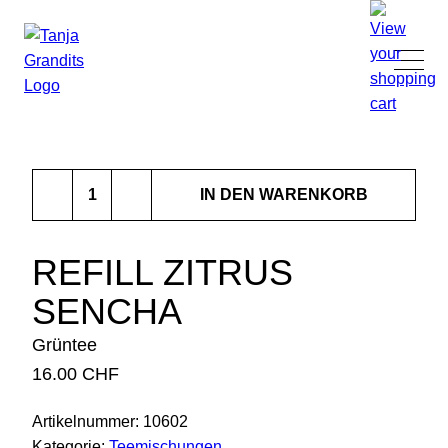
TANJA GRANDITS
Refill
RESTAURANT STUCKI
IN DEN WARENKORB
Zitrus
Sencha
SPEISEKARTE
Menge
REFILL ZITRUS
SENCHA
KONTAKT
Grüntee
ONLINESHOP
16.00
CHF
Artikelnummer:
10602
|
DE
EN
Kategorie:
Tee­mischungen