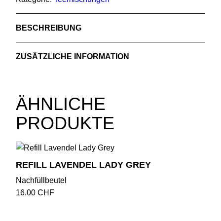
BESCHREIBUNG
Zutaten: Grüner Tee (Sencha China), Kardamom,
ZUSÄTZLICHE INFORMATION
Zimt, Orangenschale, Orangenblüten, Zitronengras,
natürliche Aromen
Gewicht
0.135 kg
Inhalt: 120 g
ÄHNLICHE
Kühl und trocken aufbewahren
PRODUKTE
HERGESTELLT MIT LIEBE IN DER SCHWEIZ
REFILL LAVENDEL LADY GREY
Nachfüllbeutel
16.00
CHF