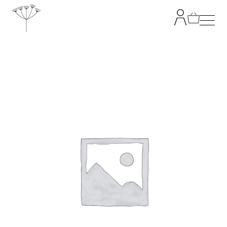
TANJA GRANDITS
RESTAURANT STUCKI
SPEISEKARTE
KONTAKT
ONLINESHOP
|
DE
EN