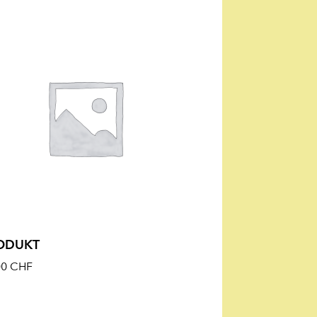
ODUKT
00
CHF