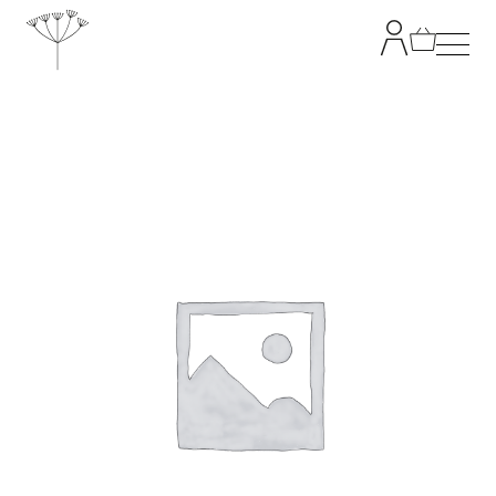
TANJA GRANDITS
RESTAURANT STUCKI
SPEISEKARTE
KONTAKT
ONLINESHOP
|
DE
EN