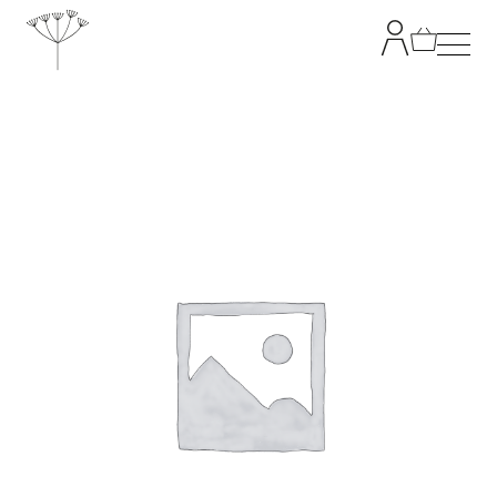
TANJA GRANDITS
RESTAURANT STUCKI
SPEISEKARTE
KONTAKT
ONLINESHOP
|
DE
EN