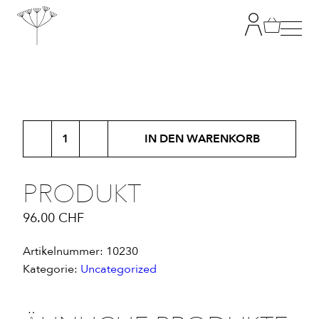
TANJA GRANDITS
Produkt
RESTAURANT STUCKI
IN DEN WARENKORB
Menge
SPEISEKARTE
PRODUKT
96.00
CHF
KONTAKT
Artikelnummer:
10230
ONLINESHOP
Kategorie:
Uncategorized
|
DE
EN