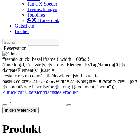
Tanja X Soeder
Tee­mischungen
Toppings
🏇🏿 HorseSnäk
Gutschein
Bücher
Suche
Reservation
#resmio-stucki-basel iframe { width: 100%; }
(function(d, s) { var js, rjs = d.getElementsByTagName(s)[0]; js =
d.createElement(s); js.src =
"//static.resmio.com/static/de/widget.js#id=stucki-
basel&color=%23555555&width=275&height=400&fontSize=14px&f
rjs.parentNode.insertBefore(js, rjs); }(document, "script"));
Zurück zur Übersicht
Nächstes Produkt
Produkt
Menge
In den Warenkorb
Produkt