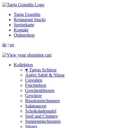
Tanja Grandits
Restaurant Stucki
Speisekarte
Kontakt
Onlineshop
de
|
en
Kollektion
♥ Tanjas Schürze
Apéro Sablé & Nüsse
Cerealien
Früchtebrot
Geschenkboxen
Gewürze
Risotto­mischungen
Salat­saucen
Schokoladen­tafel
Senf und Chutney
Suppen­mischungen
Süsses