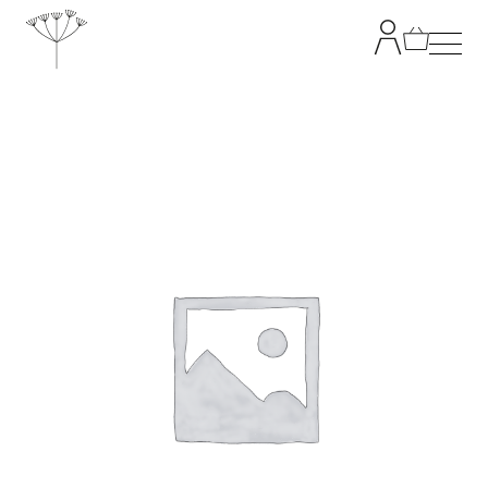
TANJA GRANDITS
RESTAURANT STUCKI
SPEISEKARTE
KONTAKT
ONLINESHOP
|
DE
EN