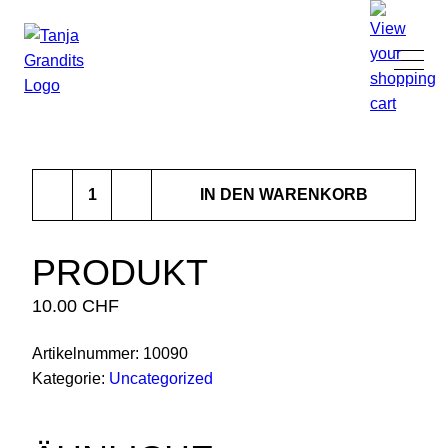
TANJA GRANDITS
Produkt
RESTAURANT STUCKI
IN DEN WARENKORB
Menge
SPEISEKARTE
PRODUKT
10.00
CHF
KONTAKT
Artikelnummer:
10090
ONLINESHOP
Kategorie:
Uncategorized
|
DE
EN