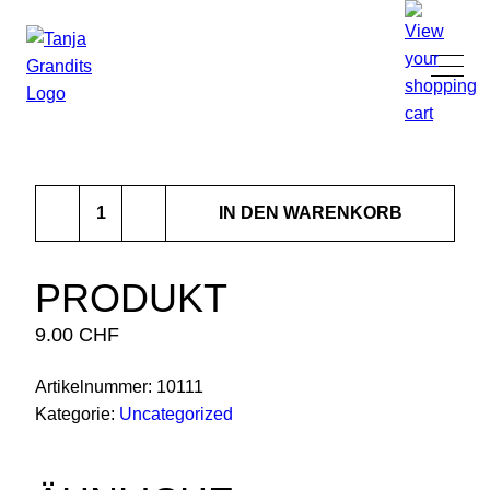
TANJA GRANDITS
Produkt
RESTAURANT STUCKI
IN DEN WARENKORB
Menge
SPEISEKARTE
PRODUKT
9.00
CHF
KONTAKT
Artikelnummer:
10111
ONLINESHOP
Kategorie:
Uncategorized
|
DE
EN