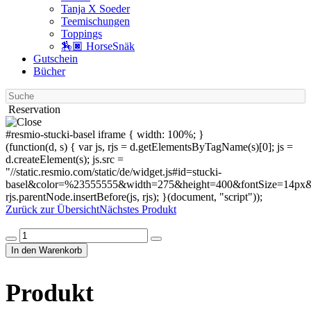
Tanja X Soeder
Tee­mischungen
Toppings
🏇🏿 HorseSnäk
Gutschein
Bücher
Suche
Reservation
#resmio-stucki-basel iframe { width: 100%; }
(function(d, s) { var js, rjs = d.getElementsByTagName(s)[0]; js =
d.createElement(s); js.src =
"//static.resmio.com/static/de/widget.js#id=stucki-
basel&color=%23555555&width=275&height=400&fontSize=14px&f
rjs.parentNode.insertBefore(js, rjs); }(document, "script"));
Zurück zur Übersicht
Nächstes Produkt
Produkt
Menge
In den Warenkorb
Produkt