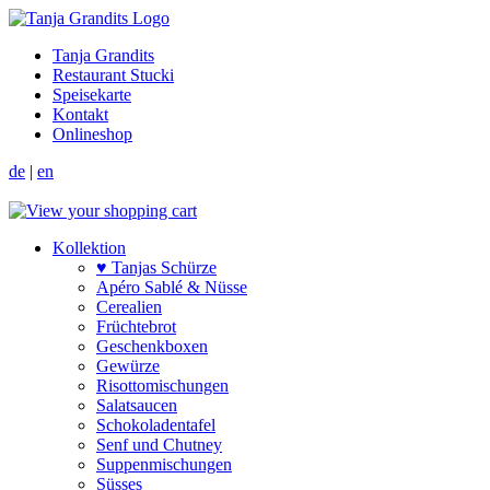
Tanja Grandits
Restaurant Stucki
Speisekarte
Kontakt
Onlineshop
de
|
en
Kollektion
♥ Tanjas Schürze
Apéro Sablé & Nüsse
Cerealien
Früchtebrot
Geschenkboxen
Gewürze
Risotto­mischungen
Salat­saucen
Schokoladen­tafel
Senf und Chutney
Suppen­mischungen
Süsses