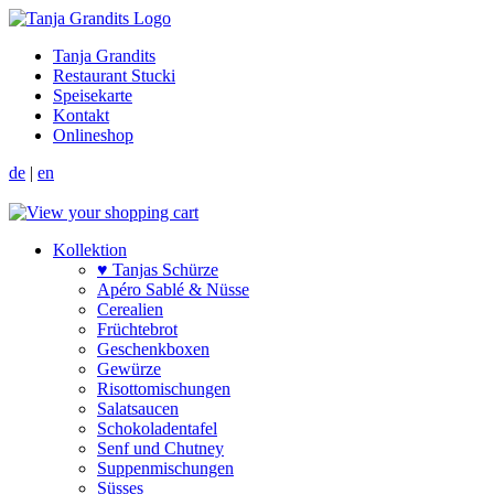
Tanja Grandits
Restaurant Stucki
Speisekarte
Kontakt
Onlineshop
de
|
en
Kollektion
♥ Tanjas Schürze
Apéro Sablé & Nüsse
Cerealien
Früchtebrot
Geschenkboxen
Gewürze
Risotto­mischungen
Salat­saucen
Schokoladen­tafel
Senf und Chutney
Suppen­mischungen
Süsses