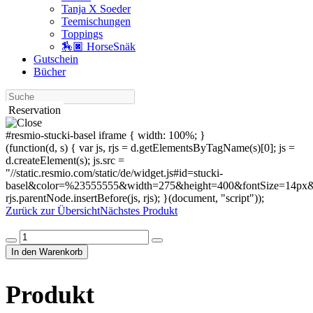
Tanja X Soeder
Tee­mischungen
Toppings
🏇🏿 HorseSnäk
Gutschein
Bücher
Suche
Reservation
#resmio-stucki-basel iframe { width: 100%; }
(function(d, s) { var js, rjs = d.getElementsByTagName(s)[0]; js =
d.createElement(s); js.src =
"//static.resmio.com/static/de/widget.js#id=stucki-
basel&color=%23555555&width=275&height=400&fontSize=14px&f
rjs.parentNode.insertBefore(js, rjs); }(document, "script"));
Zurück zur Übersicht
Nächstes Produkt
Produkt
Menge
In den Warenkorb
Produkt