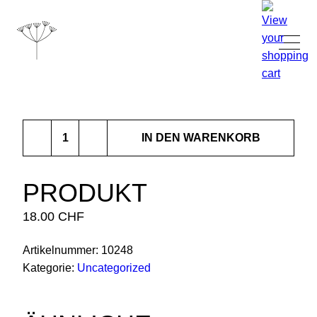
TANJA GRANDITS
Produkt
RESTAURANT STUCKI
IN DEN WARENKORB
Menge
SPEISEKARTE
PRODUKT
18.00
CHF
KONTAKT
Artikelnummer:
10248
ONLINESHOP
Kategorie:
Uncategorized
|
DE
EN