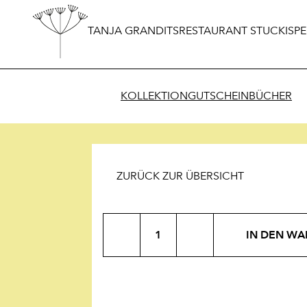
TANJA GRANDITS
RESTAURANT STUCKI
SPE
KOLLEKTION
GUTSCHEIN
BÜCHER
ZURÜCK ZUR ÜBERSICHT
Aroma
IN DEN W
pur
Menge