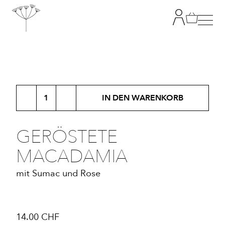
TANJA GRANDITS
Geröstete
RESTAURANT STUCKI
IN DEN WARENKORB
Macadamia
Menge
SPEISEKARTE
GERÖSTETE
MACADAMIA
KONTAKT
mit Sumac und Rose
ONLINESHOP
|
DE
EN
14.00
CHF