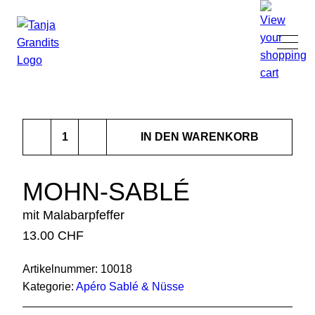
TANJA GRANDITS
Mohn-
RESTAURANT STUCKI
IN DEN WARENKORB
Sablé
Menge
SPEISEKARTE
MOHN-SABLÉ
mit Malabarpfeffer
KONTAKT
13.00
CHF
ONLINESHOP
Artikelnummer:
10018
Kategorie:
Apéro Sablé & Nüsse
|
DE
EN