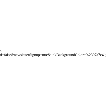
ki-
=false&newsletterSignup=true&linkBackgroundColor=%2307a7c4";