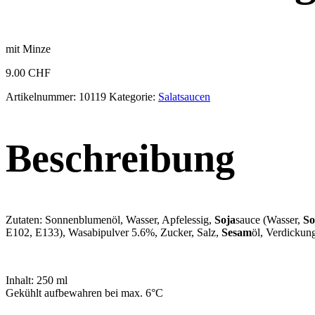
mit Minze
9.00
CHF
Artikelnummer:
10119
Kategorie:
Salat­saucen
Beschreibung
Zutaten: Sonnenblumenöl, Wasser, Apfelessig,
Soja
sauce (Wasser,
So
E102, E133), Wasabipulver 5.6%, Zucker, Salz,
Sesam
öl, Verdickun
Inhalt: 250 ml
Gekühlt aufbewahren bei max. 6°C