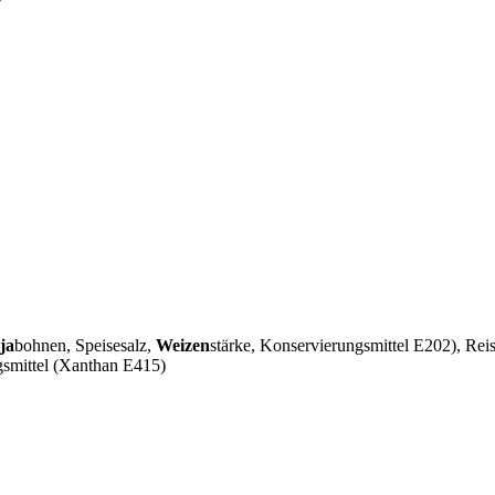
ja
bohnen, Speisesalz,
Weizen
stärke, Konservierungsmittel E202), Rei
gsmittel (Xanthan E415)