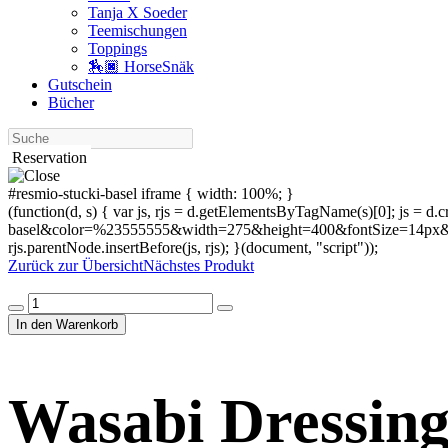
Tanja X Soeder
Tee­mischungen
Toppings
🏇🏿 HorseSnäk
Gutschein
Bücher
Suche
Reservation
#resmio-stucki-basel iframe { width: 100%; }
(function(d, s) { var js, rjs = d.getElementsByTagName(s)[0]; js = d.cr
basel&color=%23555555&width=275&height=400&fontSize=14px&f
rjs.parentNode.insertBefore(js, rjs); }(document, "script"));
Zurück zur Übersicht
Nächstes Produkt
Wasabi
Dressing
In den Warenkorb
Menge
Wasabi Dressin