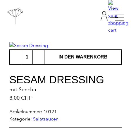
TANJA GRANDITS
Sesam
RESTAURANT STUCKI
IN DEN WARENKORB
Dressing
Menge
SPEISEKARTE
SESAM DRESSING
mit Sencha
KONTAKT
8.00
CHF
ONLINESHOP
Artikelnummer:
10121
Kategorie:
Salat­saucen
|
DE
EN