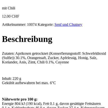
mit Chili
12.00
CHF
Artikelnummer:
10074
Kategorie:
Senf und Chutney
Beschreibung
Zutaten: Aprikosen getrocknet (Konserfierungsstoff: Schwefeldioxid
(Sulfie)) 30.1%, Orangensaft, Zucker, Apfelessig, Honig, Salz,
Koriander, Anis, Zimt, Chili 0.1%, Cayenne
Inhalt: 220 g
Gekühlt aufbewahren bei max. 6°C
Nährwerte pro 100 g:
Energie 804 kJ (190 kcal), Fett 0.1 g, davon gesättigte Fettsäuren
0.1 g, Kohlenhydrate 46.0 g, davon Zucker 37.4 g, Nahrungsfasern,