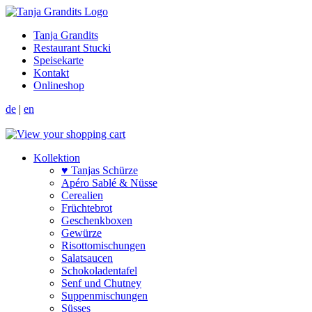
Tanja Grandits
Restaurant Stucki
Speisekarte
Kontakt
Onlineshop
de
|
en
Kollektion
♥ Tanjas Schürze
Apéro Sablé & Nüsse
Cerealien
Früchtebrot
Geschenkboxen
Gewürze
Risotto­mischungen
Salat­saucen
Schokoladen­tafel
Senf und Chutney
Suppen­mischungen
Süsses