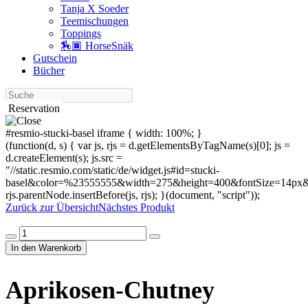
Tanja X Soeder
Tee­mischungen
Toppings
🏇🏿 HorseSnäk
Gutschein
Bücher
Suche
Reservation
#resmio-stucki-basel iframe { width: 100%; }
(function(d, s) { var js, rjs = d.getElementsByTagName(s)[0]; js =
d.createElement(s); js.src =
"//static.resmio.com/static/de/widget.js#id=stucki-
basel&color=%23555555&width=275&height=400&fontSize=14px&f
rjs.parentNode.insertBefore(js, rjs); }(document, "script"));
Zurück zur Übersicht
Nächstes Produkt
Aprikosen-
Chutney
In den Warenkorb
Menge
Aprikosen-Chutney