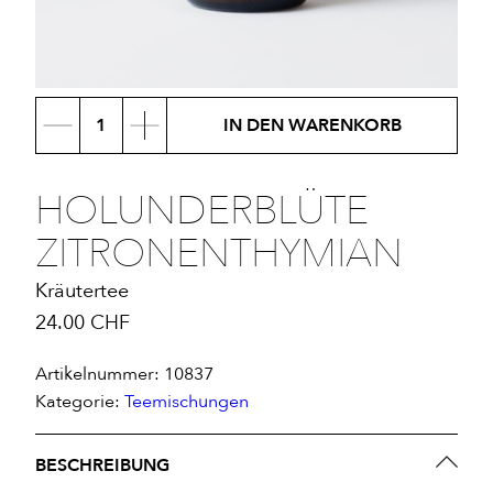
Holunderblüte
IN DEN WARENKORB
Zitronenthymian
Menge
HOLUNDERBLÜTE
ZITRONENTHYMIAN
Kräutertee
24.00
CHF
Artikelnummer:
10837
Kategorie:
Tee­mischungen
BESCHREIBUNG