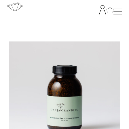
TANJA GRANDITS
RESTAURANT STUCKI
SPEISEKARTE
KONTAKT
ONLINESHOP
|
DE
EN