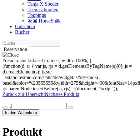
Tanja X Soeder
Tee­mischungen
Toppings
🏇🏿 HorseSnäk
Gutschein
Bücher
Suche
Reservation
#resmio-stucki-basel iframe { width: 100%; }
(function(d, s) { var js, rjs = d.getElementsByTagName(s)[0]; js =
d.createElement(s); js.src =
"//static.resmio.com/static/de/widget.js#id=stucki-
basel&color=%23555555&width=275&height=400&fontSize=14px&f
rjs.parentNode.insertBefore(js, rjs); }(document, "script"));
Zurück zur Übersicht
Nächstes Produkt
Produkt
Menge
In den Warenkorb
Produkt