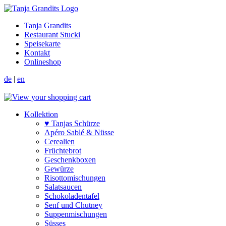
Tanja Grandits
Restaurant Stucki
Speisekarte
Kontakt
Onlineshop
de
|
en
Kollektion
♥ Tanjas Schürze
Apéro Sablé & Nüsse
Cerealien
Früchtebrot
Geschenkboxen
Gewürze
Risotto­mischungen
Salat­saucen
Schokoladen­tafel
Senf und Chutney
Suppen­mischungen
Süsses