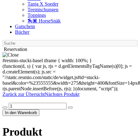
Tanja X Soeder
Tee­mischungen
Toppings
🏇🏿 HorseSnäk
Gutschein
Bücher
Suche
Reservation
#resmio-stucki-basel iframe { width: 100%; }
(function(d, s) { var js, rjs = d.getElementsByTagName(s)[0]; js =
d.createElement(s); js.src =
"//static.resmio.com/static/de/widget.js#id=stucki-
basel&color=%23555555&width=275&height=400&fontSize=14px&f
rjs.parentNode.insertBefore(js, rjs); }(document, "script"));
Zurück zur Übersicht
Nächstes Produkt
Produkt
Menge
In den Warenkorb
Produkt