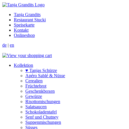
Tanja Grandits
Restaurant Stucki
Speisekarte
Kontakt
Onlineshop
de
|
en
Kollektion
♥ Tanjas Schürze
Apéro Sablé & Nüsse
Cerealien
Früchtebrot
Geschenkboxen
Gewürze
Risotto­mischungen
Salat­saucen
Schokoladen­tafel
Senf und Chutney
Suppen­mischungen
Süsses