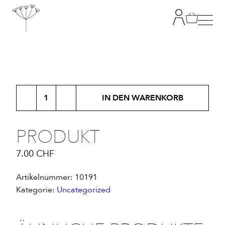
TANJA GRANDITS
Produkt
RESTAURANT STUCKI
IN DEN WARENKORB
Menge
SPEISEKARTE
PRODUKT
7.00
CHF
KONTAKT
Artikelnummer:
10191
ONLINESHOP
Kategorie:
Uncategorized
|
DE
EN