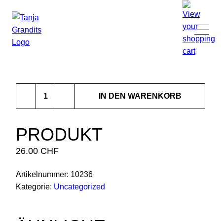
TANJA GRANDITS
Produkt
RESTAURANT STUCKI
IN DEN WARENKORB
Menge
SPEISEKARTE
PRODUKT
26.00
CHF
KONTAKT
Artikelnummer:
10236
ONLINESHOP
Kategorie:
Uncategorized
|
DE
EN