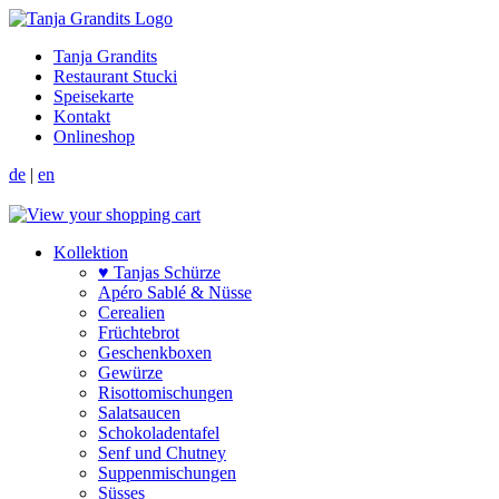
Tanja Grandits
Restaurant Stucki
Speisekarte
Kontakt
Onlineshop
de
|
en
Kollektion
♥ Tanjas Schürze
Apéro Sablé & Nüsse
Cerealien
Früchtebrot
Geschenkboxen
Gewürze
Risotto­mischungen
Salat­saucen
Schokoladen­tafel
Senf und Chutney
Suppen­mischungen
Süsses