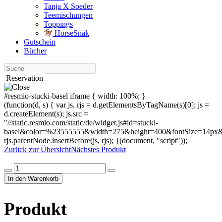
Tanja X Soeder
Tee­mischungen
Toppings
HorseSnäk
Gutschein
Bücher
Suche
Reservation
#resmio-stucki-basel iframe { width: 100%; }
(function(d, s) { var js, rjs = d.getElementsByTagName(s)[0]; js =
d.createElement(s); js.src =
"//static.resmio.com/static/de/widget.js#id=stucki-
basel&color=%23555555&width=275&height=400&fontSize=14px&f
rjs.parentNode.insertBefore(js, rjs); }(document, "script"));
Zurück zur Übersicht
Nächstes Produkt
Produkt
Menge
In den Warenkorb
Produkt