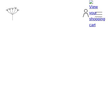
TANJA GRANDITS
RESTAURANT STUCKI
SPEISEKARTE
KONTAKT
ONLINESHOP
|
DE
EN